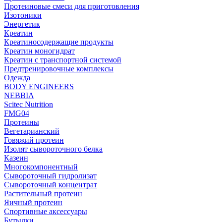
Протеиновые смеси для приготовления
Изотоники
Энергетик
Креатин
Креатиносодержащие продукты
Креатин моногидрат
Креатин с транспортной системой
Предтренировочные комплексы
Одежда
BODY ENGINEERS
NEBBIA
Scitec Nutrition
FMG04
Протеины
Вегетарианский
Говяжий протеин
Изолят сывороточного белка
Казеин
Многокомпонентный
Сывороточный гидролизат
Сывороточный концентрат
Растительный протеин
Яичный протеин
Спортивные аксессуары
Бутылки