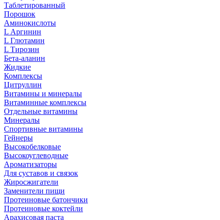
Таблетированный
Порошок
Аминокислоты
L Аргинин
L Глютамин
L Тирозин
Бета-аланин
Жидкие
Комплексы
Цитруллин
Витамины и минералы
Витаминные комплексы
Отдельные витамины
Минералы
Спортивные витамины
Гейнеры
Высокобелковые
Высокоуглеводные
Ароматизаторы
Для суставов и связок
Жиросжигатели
Заменители пищи
Протеиновые батончики
Протеиновые коктейли
Арахисовая паста