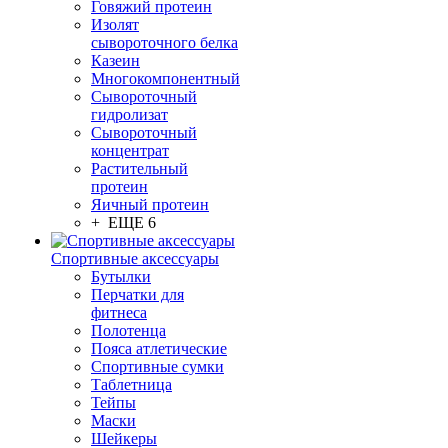
Говяжий протеин
Изолят
сывороточного белка
Казеин
Многокомпонентный
Сывороточный
гидролизат
Сывороточный
концентрат
Растительный
протеин
Яичный протеин
+ ЕЩЕ 6
Спортивные аксессуары
Бутылки
Перчатки для
фитнеса
Полотенца
Пояса атлетические
Спортивные сумки
Таблетница
Тейпы
Маски
Шейкеры