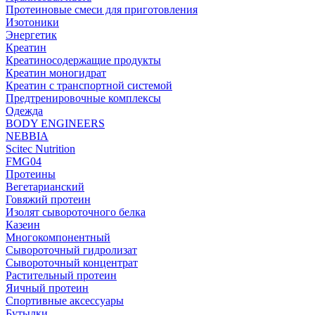
Протеиновые смеси для приготовления
Изотоники
Энергетик
Креатин
Креатиносодержащие продукты
Креатин моногидрат
Креатин с транспортной системой
Предтренировочные комплексы
Одежда
BODY ENGINEERS
NEBBIA
Scitec Nutrition
FMG04
Протеины
Вегетарианский
Говяжий протеин
Изолят сывороточного белка
Казеин
Многокомпонентный
Сывороточный гидролизат
Сывороточный концентрат
Растительный протеин
Яичный протеин
Спортивные аксессуары
Бутылки