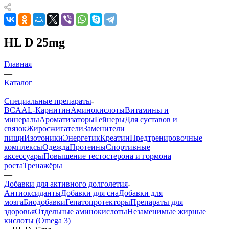
HL D 25mg
Главная
—
Каталог
—
Cпециальные препараты
BCAA
L-Карнитин
Аминокислоты
Витамины и
минералы
Ароматизаторы
Гейнеры
Для суставов и
связок
Жиросжигатели
Заменители
пищи
Изотоники
Энергетик
Креатин
Предтренировочные
комплексы
Одежда
Протеины
Спортивные
аксессуары
Повышение тестостерона и гормона
роста
Тренажёры
—
Добавки для активного долголетия
Антиоксиданты
Добавки для сна
Добавки для
мозга
Биодобавки
Гепатопротекторы
Препараты для
здоровья
Отдельные аминокислоты
Незаменимые жирные
кислоты (Omega 3)