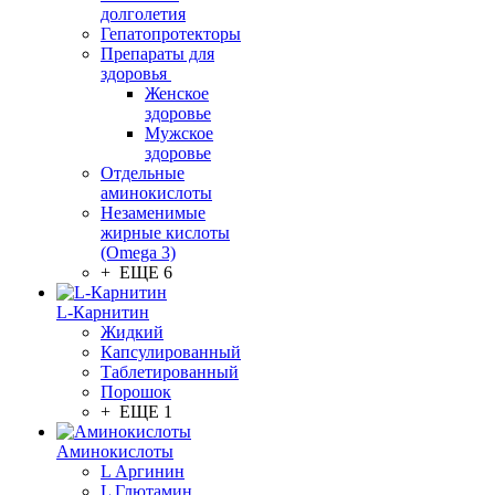
долголетия
Гепатопротекторы
Препараты для
здоровья
Женское
здоровье
Мужское
здоровье
Отдельные
аминокислоты
Незаменимые
жирные кислоты
(Omega 3)
+ ЕЩЕ 6
L-Карнитин
Жидкий
Капсулированный
Таблетированный
Порошок
+ ЕЩЕ 1
Аминокислоты
L Аргинин
L Глютамин