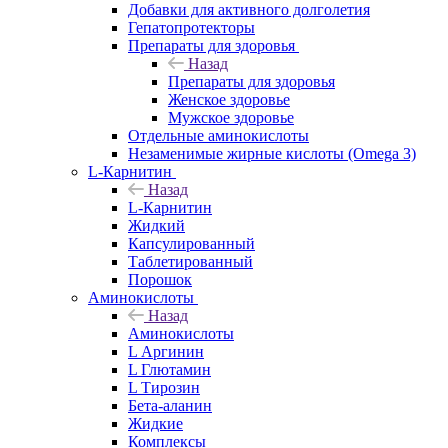
Добавки для активного долголетия
Гепатопротекторы
Препараты для здоровья
Назад
Препараты для здоровья
Женское здоровье
Мужское здоровье
Отдельные аминокислоты
Незаменимые жирные кислоты (Omega 3)
L-Карнитин
Назад
L-Карнитин
Жидкий
Капсулированный
Таблетированный
Порошок
Аминокислоты
Назад
Аминокислоты
L Аргинин
L Глютамин
L Тирозин
Бета-аланин
Жидкие
Комплексы