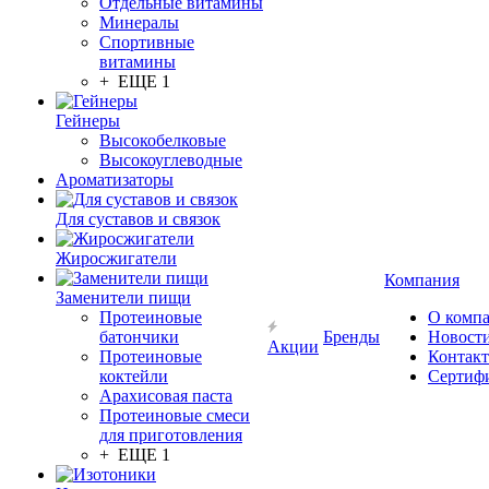
Отдельные витамины
Минералы
Спортивные
витамины
+ ЕЩЕ 1
Гейнеры
Высокобелковые
Высокоуглеводные
Ароматизаторы
Для суставов и связок
Жиросжигатели
Компания
Заменители пищи
Протеиновые
О комп
батончики
Бренды
Новост
Акции
Протеиновые
Контак
коктейли
Сертиф
Арахисовая паста
Протеиновые смеси
для приготовления
+ ЕЩЕ 1