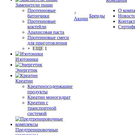
Компания
Заменители пищи
Протеиновые
О комп
батончики
Бренды
Новост
Акции
Протеиновые
Контак
коктейли
Сертиф
Арахисовая паста
Протеиновые смеси
для приготовления
+ ЕЩЕ 1
Изотоники
Энергетик
Креатин
Креатиносодержащие
продукты
Креатин моногидрат
Креатин с
транспортной
системой
Предтренировочные