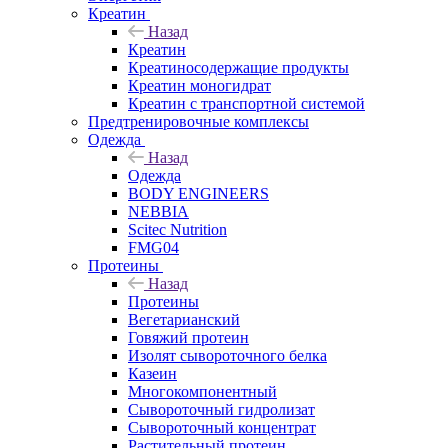
Креатин
Назад
Креатин
Креатиносодержащие продукты
Креатин моногидрат
Креатин с транспортной системой
Предтренировочные комплексы
Одежда
Назад
Одежда
BODY ENGINEERS
NEBBIA
Scitec Nutrition
FMG04
Протеины
Назад
Протеины
Вегетарианский
Говяжий протеин
Изолят сывороточного белка
Казеин
Многокомпонентный
Сывороточный гидролизат
Сывороточный концентрат
Растительный протеин