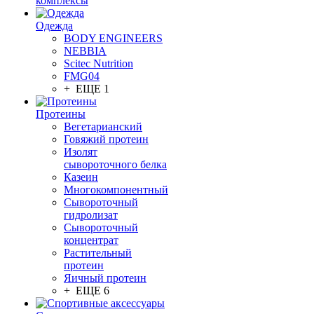
комплексы
Одежда
BODY ENGINEERS
NEBBIA
Scitec Nutrition
FMG04
+ ЕЩЕ 1
Протеины
Вегетарианский
Говяжий протеин
Изолят
сывороточного белка
Казеин
Многокомпонентный
Сывороточный
гидролизат
Сывороточный
концентрат
Растительный
протеин
Яичный протеин
+ ЕЩЕ 6