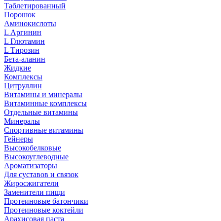
Таблетированный
Порошок
Аминокислоты
L Аргинин
L Глютамин
L Тирозин
Бета-аланин
Жидкие
Комплексы
Цитруллин
Витамины и минералы
Витаминные комплексы
Отдельные витамины
Минералы
Спортивные витамины
Гейнеры
Высокобелковые
Высокоуглеводные
Ароматизаторы
Для суставов и связок
Жиросжигатели
Заменители пищи
Протеиновые батончики
Протеиновые коктейли
Арахисовая паста