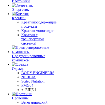
Изотоники
Энергетик
Креатин
Креатиносодержащие
продукты
Креатин моногидрат
Креатин с
транспортной
системой
Предтренировочные
комплексы
Одежда
BODY ENGINEERS
NEBBIA
Scitec Nutrition
FMG04
+ ЕЩЕ 1
Протеины
Вегетарианский