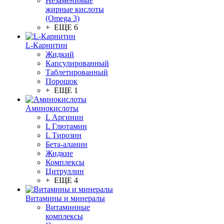
Незаменимые
жирные кислоты
(Omega 3)
+ ЕЩЕ 6
L-Карнитин
Жидкий
Капсулированный
Таблетированный
Порошок
+ ЕЩЕ 1
Аминокислоты
L Аргинин
L Глютамин
L Тирозин
Бета-аланин
Жидкие
Комплексы
Цитруллин
+ ЕЩЕ 4
Витамины и минералы
Витаминные
комплексы