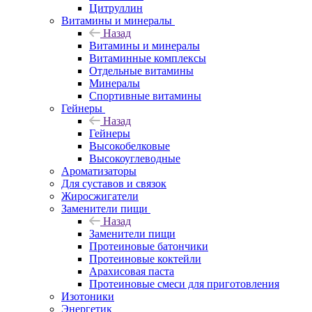
Цитруллин
Витамины и минералы
Назад
Витамины и минералы
Витаминные комплексы
Отдельные витамины
Минералы
Спортивные витамины
Гейнеры
Назад
Гейнеры
Высокобелковые
Высокоуглеводные
Ароматизаторы
Для суставов и связок
Жиросжигатели
Заменители пищи
Назад
Заменители пищи
Протеиновые батончики
Протеиновые коктейли
Арахисовая паста
Протеиновые смеси для приготовления
Изотоники
Энергетик