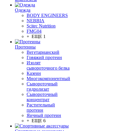
Одежда
BODY ENGINEERS
NEBBIA
Scitec Nutrition
FMG04
+ ЕЩЕ 1
Протеины
Вегетарианский
Говяжий протеин
Изолят
сывороточного белка
Казеин
Многокомпонентный
Сывороточный
гидролизат
Сывороточный
концентрат
Растительный
протеин
Яичный протеин
+ ЕЩЕ 6