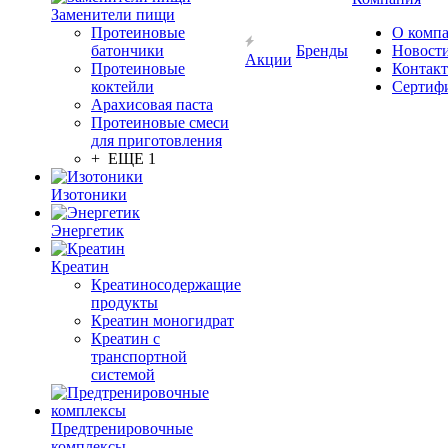
Заменители пищи
Протеиновые
О комп
батончики
Бренды
Новост
Акции
Протеиновые
Контак
коктейли
Сертиф
Арахисовая паста
Протеиновые смеси
для приготовления
+ ЕЩЕ 1
Изотоники
Энергетик
Креатин
Креатиносодержащие
продукты
Креатин моногидрат
Креатин с
транспортной
системой
Предтренировочные
комплексы