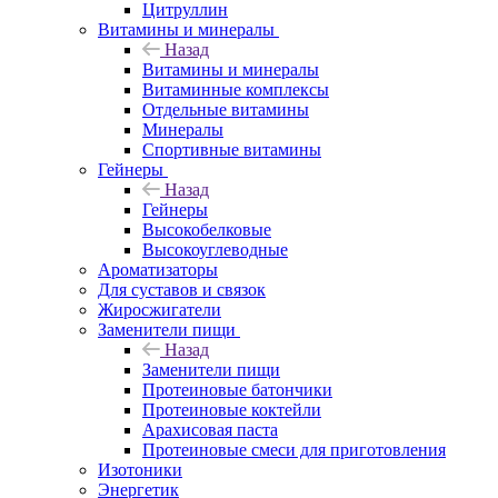
Цитруллин
Витамины и минералы
Назад
Витамины и минералы
Витаминные комплексы
Отдельные витамины
Минералы
Спортивные витамины
Гейнеры
Назад
Гейнеры
Высокобелковые
Высокоуглеводные
Ароматизаторы
Для суставов и связок
Жиросжигатели
Заменители пищи
Назад
Заменители пищи
Протеиновые батончики
Протеиновые коктейли
Арахисовая паста
Протеиновые смеси для приготовления
Изотоники
Энергетик