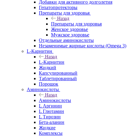
Добавки для активного долголетия
Гепатопротекторы
Препараты для здоровья
Назад
Препараты для здоровья
Женское здоровье
Мужское здоровье
Отдельные аминокислоты
Незаменимые жирные кислоты (Omega 3)
L-Карнитин
Назад
L-Карнитин
Жидкий
Капсулированный
Таблетированный
Порошок
Аминокислоты
Назад
Аминокислоты
L Аргинин
L Глютамин
L Тирозин
Бета-аланин
Жидкие
Комплексы