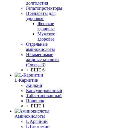
долголетия
Гепатопротекторы
Препараты для
здоровья
Женское
здоровье
Мужское
здоровье
Отдельные
аминокислоты
Незаменимые
жирные кислоты
(Omega 3)
+ ЕЩЕ 6
L-Карнитин
Жидкий
Капсулированный
Таблетированный
Порошок
+ ЕЩЕ 1
Аминокислоты
L Аргинин
L Глютамин