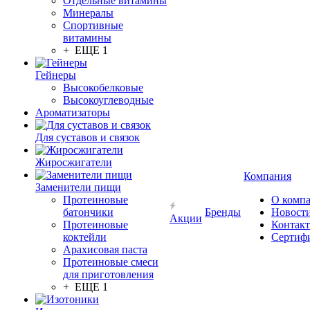
Отдельные витамины
Минералы
Спортивные
витамины
+ ЕЩЕ 1
Гейнеры
Высокобелковые
Высокоуглеводные
Ароматизаторы
Для суставов и связок
Жиросжигатели
Компания
Заменители пищи
Протеиновые
О комп
батончики
Бренды
Новост
Акции
Протеиновые
Контак
коктейли
Сертиф
Арахисовая паста
Протеиновые смеси
для приготовления
+ ЕЩЕ 1