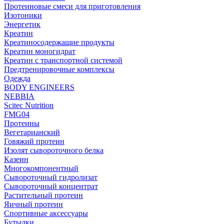
Протеиновые смеси для приготовления
Изотоники
Энергетик
Креатин
Креатиносодержащие продукты
Креатин моногидрат
Креатин с транспортной системой
Предтренировочные комплексы
Одежда
BODY ENGINEERS
NEBBIA
Scitec Nutrition
FMG04
Протеины
Вегетарианский
Говяжий протеин
Изолят сывороточного белка
Казеин
Многокомпонентный
Сывороточный гидролизат
Сывороточный концентрат
Растительный протеин
Яичный протеин
Спортивные аксессуары
Бутылки