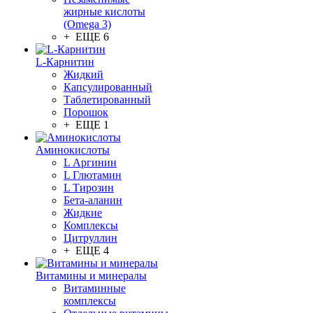
жирные кислоты
(Omega 3)
+ ЕЩЕ 6
L-Карнитин
Жидкий
Капсулированный
Таблетированный
Порошок
+ ЕЩЕ 1
Аминокислоты
L Аргинин
L Глютамин
L Тирозин
Бета-аланин
Жидкие
Комплексы
Цитруллин
+ ЕЩЕ 4
Витамины и минералы
Витаминные
комплексы