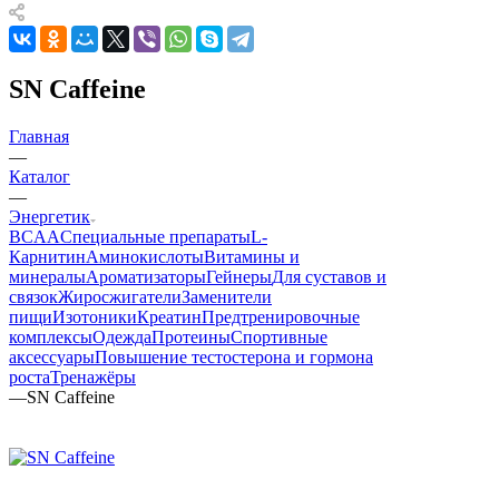
SN Caffeine
Главная
—
Каталог
—
Энергетик
BCAA
Cпециальные препараты
L-
Карнитин
Аминокислоты
Витамины и
минералы
Ароматизаторы
Гейнеры
Для суставов и
связок
Жиросжигатели
Заменители
пищи
Изотоники
Креатин
Предтренировочные
комплексы
Одежда
Протеины
Спортивные
аксессуары
Повышение тестостерона и гормона
роста
Тренажёры
—
SN Caffeine