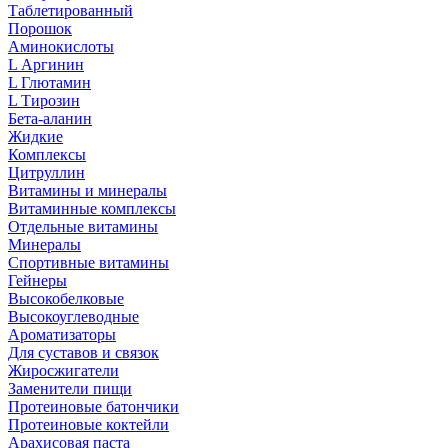
Таблетированный
Порошок
Аминокислоты
L Аргинин
L Глютамин
L Тирозин
Бета-аланин
Жидкие
Комплексы
Цитруллин
Витамины и минералы
Витаминные комплексы
Отдельные витамины
Минералы
Спортивные витамины
Гейнеры
Высокобелковые
Высокоуглеводные
Ароматизаторы
Для суставов и связок
Жиросжигатели
Заменители пищи
Протеиновые батончики
Протеиновые коктейли
Арахисовая паста