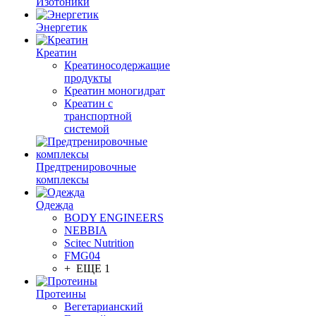
Изотоники
Энергетик
Креатин
Креатиносодержащие
продукты
Креатин моногидрат
Креатин с
транспортной
системой
Предтренировочные
комплексы
Одежда
BODY ENGINEERS
NEBBIA
Scitec Nutrition
FMG04
+ ЕЩЕ 1
Протеины
Вегетарианский