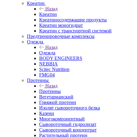
Креатин
Назад
Креатин
Креатиносодержащие продукты
Креатин моногидрат
Креатин с транспортной системой
Предтренировочные комплексы
Одежда
Назад
Одежда
BODY ENGINEERS
NEBBIA
Scitec Nutrition
FMG04
Протеины
Назад
Протеины
Вегетарианский
Говяжий протеин
Изолят сывороточного белка
Казеин
Многокомпонентный
Сывороточный гидролизат
Сывороточный концентрат
Растительный протеин