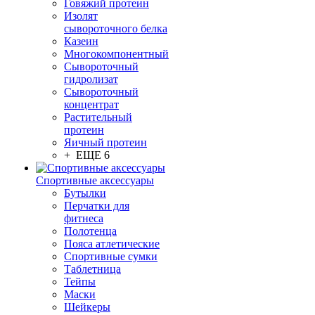
Говяжий протеин
Изолят
сывороточного белка
Казеин
Многокомпонентный
Сывороточный
гидролизат
Сывороточный
концентрат
Растительный
протеин
Яичный протеин
+ ЕЩЕ 6
Спортивные аксессуары
Бутылки
Перчатки для
фитнеса
Полотенца
Пояса атлетические
Спортивные сумки
Таблетница
Тейпы
Маски
Шейкеры