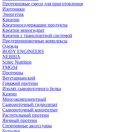
Протеиновые смеси для приготовления
Изотоники
Энергетик
Креатин
Креатиносодержащие продукты
Креатин моногидрат
Креатин с транспортной системой
Предтренировочные комплексы
Одежда
BODY ENGINEERS
NEBBIA
Scitec Nutrition
FMG04
Протеины
Вегетарианский
Говяжий протеин
Изолят сывороточного белка
Казеин
Многокомпонентный
Сывороточный гидролизат
Сывороточный концентрат
Растительный протеин
Яичный протеин
Спортивные аксессуары
Бутылки