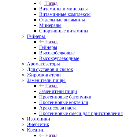
Назад
Витамины и минералы
Витаминные комплексы
Отдельные витамины
Минералы
Спортивные витамины
Гейнеры
Назад
Гейнеры
Высокобелковые
Высокоуглеводные
Ароматизаторы
Для суставов и связок
Жиросжигатели
Заменители пищи
Назад
Заменители пищи
Протеиновые батончики
Протеиновые коктейли
Арахисовая паста
Протеиновые смеси для приготовления
Изотоники
Энергетик
Креатин
Назад