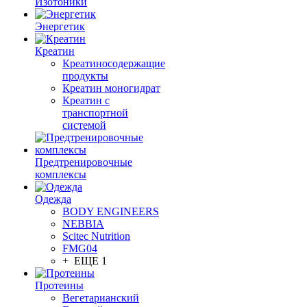
Изотоники
Энергетик
Креатин
Креатиносодержащие
продукты
Креатин моногидрат
Креатин с
транспортной
системой
Предтренировочные
комплексы
Одежда
BODY ENGINEERS
NEBBIA
Scitec Nutrition
FMG04
+ ЕЩЕ 1
Протеины
Вегетарианский