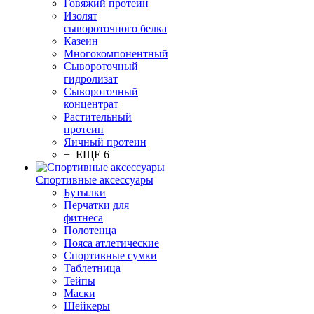
Говяжий протеин
Изолят
сывороточного белка
Казеин
Многокомпонентный
Сывороточный
гидролизат
Сывороточный
концентрат
Растительный
протеин
Яичный протеин
+ ЕЩЕ 6
Спортивные аксессуары
Бутылки
Перчатки для
фитнеса
Полотенца
Пояса атлетические
Спортивные сумки
Таблетница
Тейпы
Маски
Шейкеры