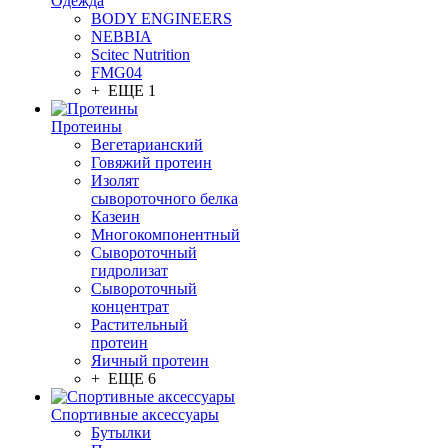
Одежда
BODY ENGINEERS
NEBBIA
Scitec Nutrition
FMG04
+ ЕЩЕ 1
Протеины
Вегетарианский
Говяжий протеин
Изолят
сывороточного белка
Казеин
Многокомпонентный
Сывороточный
гидролизат
Сывороточный
концентрат
Растительный
протеин
Яичный протеин
+ ЕЩЕ 6
Спортивные аксессуары
Бутылки