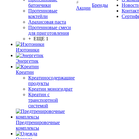
батончики
Бренды
Новост
Акции
Протеиновые
Контак
коктейли
Сертиф
Арахисовая паста
Протеиновые смеси
для приготовления
+ ЕЩЕ 1
Изотоники
Энергетик
Креатин
Креатиносодержащие
продукты
Креатин моногидрат
Креатин с
транспортной
системой
Предтренировочные
комплексы