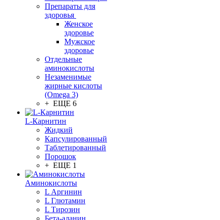
Препараты для
здоровья
Женское
здоровье
Мужское
здоровье
Отдельные
аминокислоты
Незаменимые
жирные кислоты
(Omega 3)
+ ЕЩЕ 6
L-Карнитин
Жидкий
Капсулированный
Таблетированный
Порошок
+ ЕЩЕ 1
Аминокислоты
L Аргинин
L Глютамин
L Тирозин
Бета-аланин