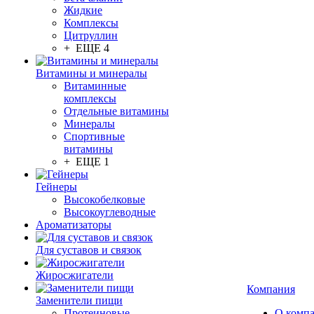
Жидкие
Комплексы
Цитруллин
+ ЕЩЕ 4
Витамины и минералы
Витаминные
комплексы
Отдельные витамины
Минералы
Спортивные
витамины
+ ЕЩЕ 1
Гейнеры
Высокобелковые
Высокоуглеводные
Ароматизаторы
Для суставов и связок
Жиросжигатели
Компания
Заменители пищи
Протеиновые
О комп