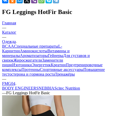
FG Leggings HotFir Basic
Главная
—
Каталог
—
Одежда
BCAA
Cпециальные препараты
L-
Карнитин
Аминокислоты
Витамины и
минералы
Ароматизаторы
Гейнеры
Для суставов и
связок
Жиросжигатели
Заменители
пищи
Изотоники
Энергетик
Креатин
Предтренировочные
комплексы
Протеины
Спортивные аксессуары
Повышение
тестостерона и гормона роста
Тренажёры
—
FMG04
BODY ENGINEERS
NEBBIA
Scitec Nutrition
—
FG Leggings HotFir Basic