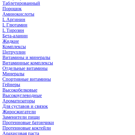
Таблетированный
Порошок
Аминокислоты
L Аргинин
L Глютамин
L Тирозин
Бета-аланин
Жидкие
Комплексы
Цитруллин
Витамины и минералы
Витаминные комплексы
Отдельные витамины
Минералы
Спортивные витамины
Гейнеры
Высокобелковые
Высокоуглеводные
Ароматизаторы
Для суставов и связок
Жиросжигатели
Заменители пищи
Протеиновые батончики
Протеиновые коктейли
Арахисовая паста