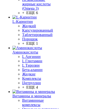
жирные кислоты
(Omega 3)
+ ЕЩЕ 6
L-Карнитин
Жидкий
Капсулированный
Таблетированный
Порошок
+ ЕЩЕ 1
Аминокислоты
L Аргинин
L Глютамин
L Тирозин
Бета-аланин
Жидкие
Комплексы
Цитруллин
+ ЕЩЕ 4
Витамины и минералы
Витаминные
комплексы