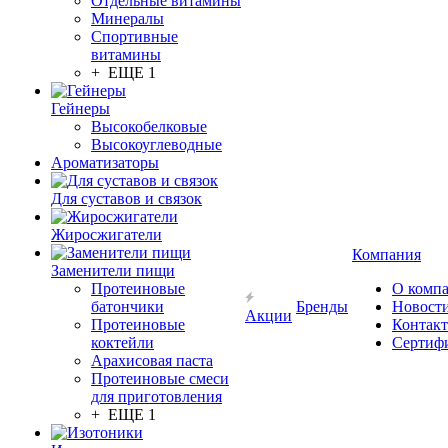
Отдельные витамины
Минералы
Спортивные
витамины
+ ЕЩЕ 1
Гейнеры
Высокобелковые
Высокоуглеводные
Ароматизаторы
Для суставов и связок
Жиросжигатели
Компания
Заменители пищи
Протеиновые
О комп
батончики
Бренды
Новост
Акции
Протеиновые
Контак
коктейли
Сертиф
Арахисовая паста
Протеиновые смеси
для приготовления
+ ЕЩЕ 1