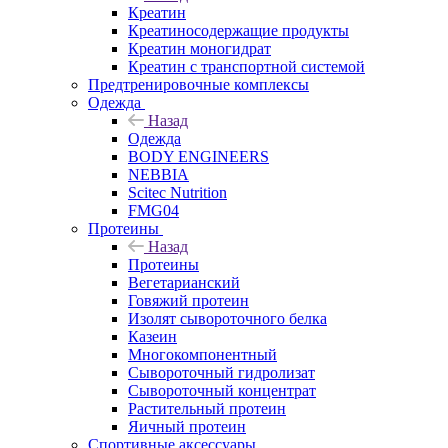
Креатин
Креатиносодержащие продукты
Креатин моногидрат
Креатин с транспортной системой
Предтренировочные комплексы
Одежда
Назад
Одежда
BODY ENGINEERS
NEBBIA
Scitec Nutrition
FMG04
Протеины
Назад
Протеины
Вегетарианский
Говяжий протеин
Изолят сывороточного белка
Казеин
Многокомпонентный
Сывороточный гидролизат
Сывороточный концентрат
Растительный протеин
Яичный протеин
Спортивные аксессуары