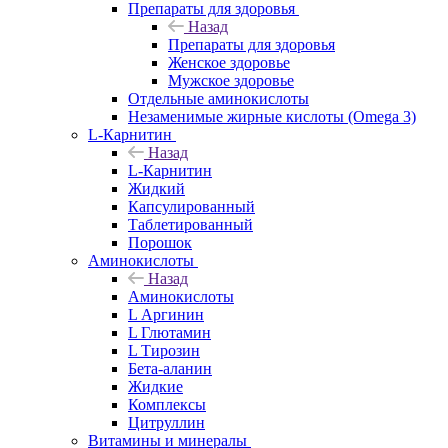
Препараты для здоровья
Назад
Препараты для здоровья
Женское здоровье
Мужское здоровье
Отдельные аминокислоты
Незаменимые жирные кислоты (Omega 3)
L-Карнитин
Назад
L-Карнитин
Жидкий
Капсулированный
Таблетированный
Порошок
Аминокислоты
Назад
Аминокислоты
L Аргинин
L Глютамин
L Тирозин
Бета-аланин
Жидкие
Комплексы
Цитруллин
Витамины и минералы