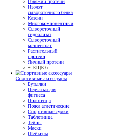
Говяжий протеин
Изолят
сывороточного белка
Казеин
Многокомпонентный
Сывороточный
гидролизат
Сывороточный
концентрат
Растительный
протеин
Яичный протеин
+ ЕЩЕ 6
Спортивные аксессуары
Бутылки
Перчатки для
фитнеса
Полотенца
Пояса атлетические
Спортивные сумки
Таблетница
Тейпы
Маски
Шейкеры