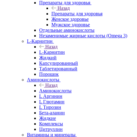
Препараты для здоровья
Назад
Препараты для здоровья
Женское здоровье
Мужское здоровье
Отдельные аминокислоты
Незаменимые жирные кислоты (Omega 3)
L-Карнитин
Назад
L-Карнитин
Жидкий
Капсулированный
Таблетированный
Порошок
Аминокислоты
Назад
Аминокислоты
L Аргинин
L Глютамин
L Тирозин
Бета-аланин
Жидкие
Комплексы
Цитруллин
Витамины и минералы