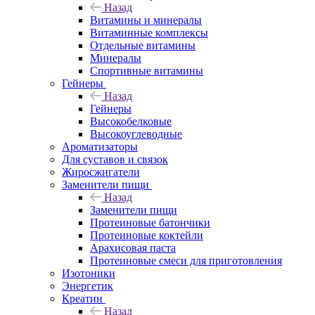
Назад
Витамины и минералы
Витаминные комплексы
Отдельные витамины
Минералы
Спортивные витамины
Гейнеры
Назад
Гейнеры
Высокобелковые
Высокоуглеводные
Ароматизаторы
Для суставов и связок
Жиросжигатели
Заменители пищи
Назад
Заменители пищи
Протеиновые батончики
Протеиновые коктейли
Арахисовая паста
Протеиновые смеси для приготовления
Изотоники
Энергетик
Креатин
Назад