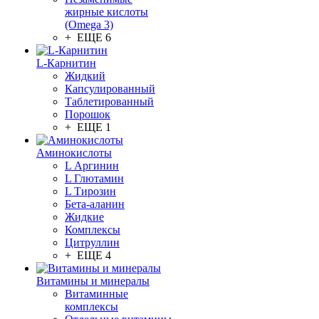
жирные кислоты
(Omega 3)
+ ЕЩЕ 6
L-Карнитин
Жидкий
Капсулированный
Таблетированный
Порошок
+ ЕЩЕ 1
Аминокислоты
L Аргинин
L Глютамин
L Тирозин
Бета-аланин
Жидкие
Комплексы
Цитруллин
+ ЕЩЕ 4
Витамины и минералы
Витаминные
комплексы