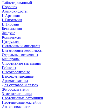
Таблетированный
Порошок
Аминокислоты
L Аргинин
L Глютамин
L Тирозин
Бета-аланин
Жидкие
Комплексы
Цитруллин
Витамины и минералы
Витаминные комплексы
Отдельные витамины
Минералы
Спортивные витамины
Гейнеры
Высокобелковые
Высокоуглеводные
Ароматизаторы
Для суставов и связок
Жиросжигатели
Заменители пищи
Протеиновые батончики
Протеиновые коктейли
Арахисовая паста