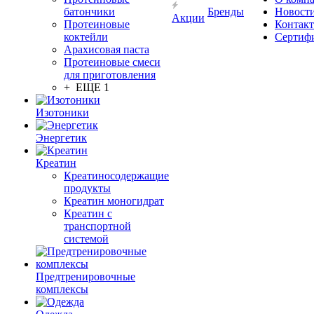
батончики
Бренды
Новост
Акции
Протеиновые
Контак
коктейли
Сертиф
Арахисовая паста
Протеиновые смеси
для приготовления
+ ЕЩЕ 1
Изотоники
Энергетик
Креатин
Креатиносодержащие
продукты
Креатин моногидрат
Креатин с
транспортной
системой
Предтренировочные
комплексы