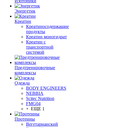
Изотоники
Энергетик
Креатин
Креатиносодержащие
продукты
Креатин моногидрат
Креатин с
транспортной
системой
Предтренировочные
комплексы
Одежда
BODY ENGINEERS
NEBBIA
Scitec Nutrition
FMG04
+ ЕЩЕ 1
Протеины
Вегетарианский