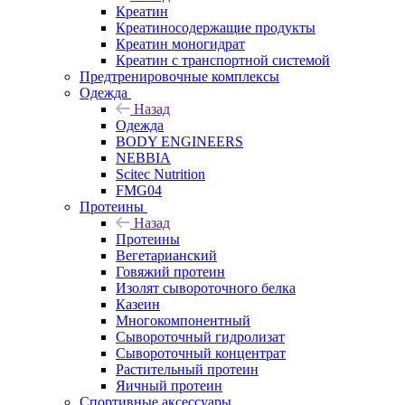
Креатин
Креатиносодержащие продукты
Креатин моногидрат
Креатин с транспортной системой
Предтренировочные комплексы
Одежда
Назад
Одежда
BODY ENGINEERS
NEBBIA
Scitec Nutrition
FMG04
Протеины
Назад
Протеины
Вегетарианский
Говяжий протеин
Изолят сывороточного белка
Казеин
Многокомпонентный
Сывороточный гидролизат
Сывороточный концентрат
Растительный протеин
Яичный протеин
Спортивные аксессуары