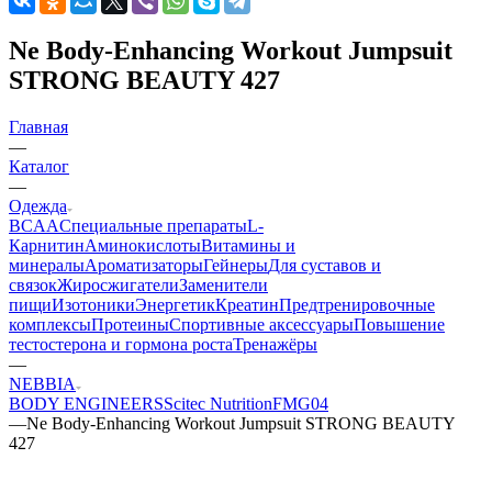
Ne Body-Enhancing Workout Jumpsuit
STRONG BEAUTY 427
Главная
—
Каталог
—
Одежда
BCAA
Cпециальные препараты
L-
Карнитин
Аминокислоты
Витамины и
минералы
Ароматизаторы
Гейнеры
Для суставов и
связок
Жиросжигатели
Заменители
пищи
Изотоники
Энергетик
Креатин
Предтренировочные
комплексы
Протеины
Спортивные аксессуары
Повышение
тестостерона и гормона роста
Тренажёры
—
NEBBIA
BODY ENGINEERS
Scitec Nutrition
FMG04
—
Ne Body-Enhancing Workout Jumpsuit STRONG BEAUTY
427