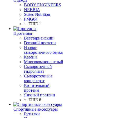
Одежда
BODY ENGINEERS
NEBBIA
Scitec Nutrition
FMG04
+ ЕЩЕ 1
Протеины
Вегетарианский
Говяжий протеин
Изолят
сывороточного белка
Казеин
Многокомпонентный
Сывороточный
гидролизат
Сывороточный
концентрат
Растительный
протеин
Яичный протеин
+ ЕЩЕ 6
Спортивные аксессуары
Бутылки