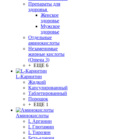
Препараты для
здоровья
Женское
здоровье
Мужское
здоровье
Отдельные
аминокислоты
Незаменимые
жирные кислоты
(Omega 3)
+ ЕЩЕ 6
L-Карнитин
Жидкий
Капсулированный
Таблетированный
Порошок
+ ЕЩЕ 1
Аминокислоты
L Аргинин
L Глютамин
L Тирозин
Бета-аланин