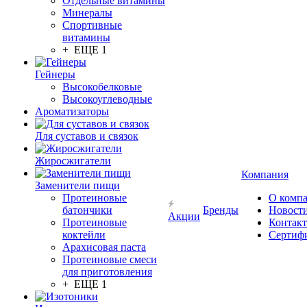
Отдельные витамины
Минералы
Спортивные
витамины
+ ЕЩЕ 1
Гейнеры
Высокобелковые
Высокоуглеводные
Ароматизаторы
Для суставов и связок
Жиросжигатели
Компания
Заменители пищи
Протеиновые
О комп
батончики
Бренды
Новост
Акции
Протеиновые
Контак
коктейли
Сертиф
Арахисовая паста
Протеиновые смеси
для приготовления
+ ЕЩЕ 1