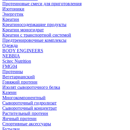
Протеиновые смеси для приготовления
Изотоники
Энергетик
Креатин
Креатиносодержащие продукты
Креатин моногидрат
Креатин с транспортной системой
Предтренировочные комплексы
Одежда
BODY ENGINEERS
NEBBIA
Scitec Nutrition
FMG04
Протеины
Вегетарианский
Говяжий протеин
Изолят сывороточного белка
Казеин
Многокомпонентный
Сывороточный гидролизат
Сывороточный концентрат
Растительный протеин
Яичный протеин
Спортивные аксессуары
Бутылки