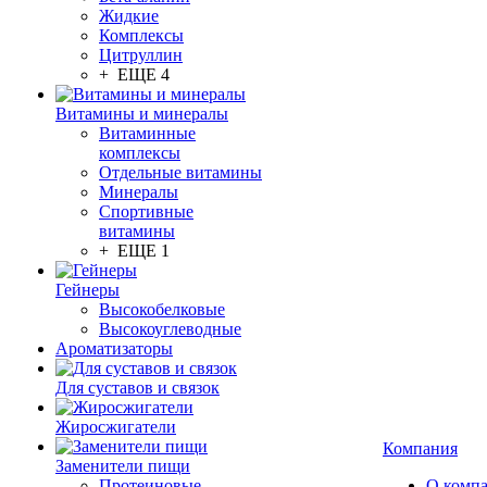
Жидкие
Комплексы
Цитруллин
+ ЕЩЕ 4
Витамины и минералы
Витаминные
комплексы
Отдельные витамины
Минералы
Спортивные
витамины
+ ЕЩЕ 1
Гейнеры
Высокобелковые
Высокоуглеводные
Ароматизаторы
Для суставов и связок
Жиросжигатели
Компания
Заменители пищи
Протеиновые
О комп