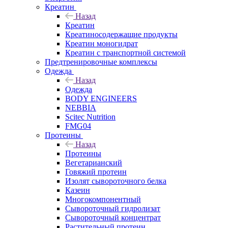
Креатин
Назад
Креатин
Креатиносодержащие продукты
Креатин моногидрат
Креатин с транспортной системой
Предтренировочные комплексы
Одежда
Назад
Одежда
BODY ENGINEERS
NEBBIA
Scitec Nutrition
FMG04
Протеины
Назад
Протеины
Вегетарианский
Говяжий протеин
Изолят сывороточного белка
Казеин
Многокомпонентный
Сывороточный гидролизат
Сывороточный концентрат
Растительный протеин