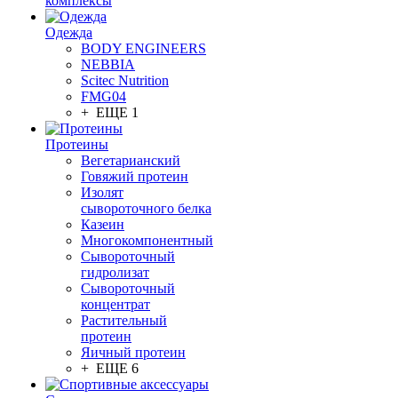
комплексы
Одежда
BODY ENGINEERS
NEBBIA
Scitec Nutrition
FMG04
+ ЕЩЕ 1
Протеины
Вегетарианский
Говяжий протеин
Изолят
сывороточного белка
Казеин
Многокомпонентный
Сывороточный
гидролизат
Сывороточный
концентрат
Растительный
протеин
Яичный протеин
+ ЕЩЕ 6