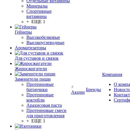
Отдельные витамины
Минералы
Спортивные
витамины
+ ЕЩЕ 1
Гейнеры
Высокобелковые
Высокоуглеводные
Ароматизаторы
Для суставов и связок
Жиросжигатели
Компания
Заменители пищи
Протеиновые
О комп
батончики
Бренды
Новост
Акции
Протеиновые
Контак
коктейли
Сертиф
Арахисовая паста
Протеиновые смеси
для приготовления
+ ЕЩЕ 1