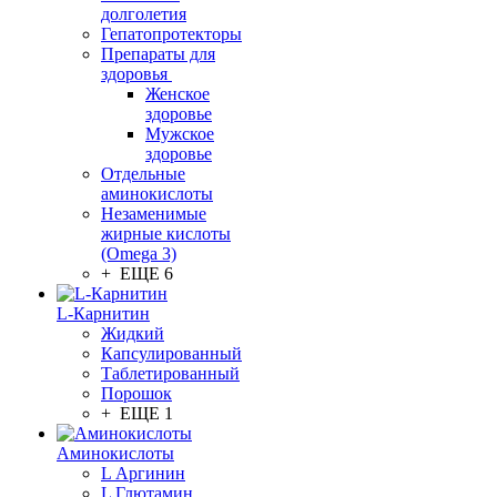
долголетия
Гепатопротекторы
Препараты для
здоровья
Женское
здоровье
Мужское
здоровье
Отдельные
аминокислоты
Незаменимые
жирные кислоты
(Omega 3)
+ ЕЩЕ 6
L-Карнитин
Жидкий
Капсулированный
Таблетированный
Порошок
+ ЕЩЕ 1
Аминокислоты
L Аргинин
L Глютамин