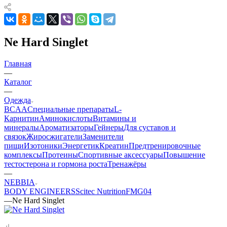
Ne Hard Singlet
Главная
—
Каталог
—
Одежда
BCAA
Cпециальные препараты
L-
Карнитин
Аминокислоты
Витамины и
минералы
Ароматизаторы
Гейнеры
Для суставов и
связок
Жиросжигатели
Заменители
пищи
Изотоники
Энергетик
Креатин
Предтренировочные
комплексы
Протеины
Спортивные аксессуары
Повышение
тестостерона и гормона роста
Тренажёры
—
NEBBIA
BODY ENGINEERS
Scitec Nutrition
FMG04
—
Ne Hard Singlet