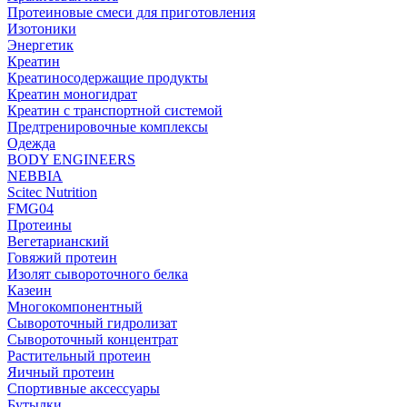
Протеиновые смеси для приготовления
Изотоники
Энергетик
Креатин
Креатиносодержащие продукты
Креатин моногидрат
Креатин с транспортной системой
Предтренировочные комплексы
Одежда
BODY ENGINEERS
NEBBIA
Scitec Nutrition
FMG04
Протеины
Вегетарианский
Говяжий протеин
Изолят сывороточного белка
Казеин
Многокомпонентный
Сывороточный гидролизат
Сывороточный концентрат
Растительный протеин
Яичный протеин
Спортивные аксессуары
Бутылки