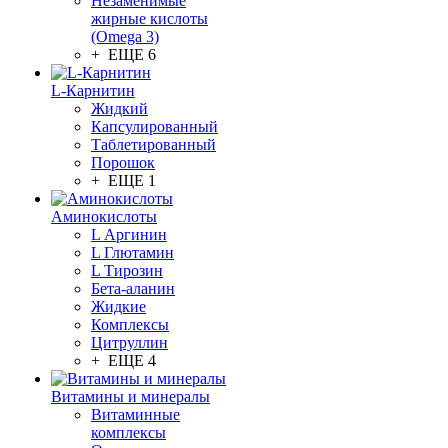
Незаменимые
жирные кислоты
(Omega 3)
+ ЕЩЕ 6
L-Карнитин
Жидкий
Капсулированный
Таблетированный
Порошок
+ ЕЩЕ 1
Аминокислоты
L Аргинин
L Глютамин
L Тирозин
Бета-аланин
Жидкие
Комплексы
Цитруллин
+ ЕЩЕ 4
Витамины и минералы
Витаминные
комплексы