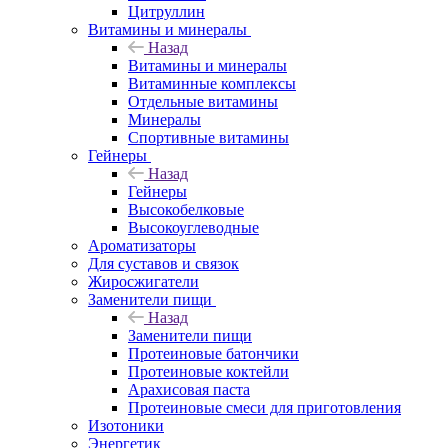
Цитруллин
Витамины и минералы
Назад
Витамины и минералы
Витаминные комплексы
Отдельные витамины
Минералы
Спортивные витамины
Гейнеры
Назад
Гейнеры
Высокобелковые
Высокоуглеводные
Ароматизаторы
Для суставов и связок
Жиросжигатели
Заменители пищи
Назад
Заменители пищи
Протеиновые батончики
Протеиновые коктейли
Арахисовая паста
Протеиновые смеси для приготовления
Изотоники
Энергетик