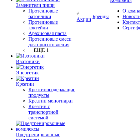
Компания
Заменители пищи
Протеиновые
О комп
батончики
Бренды
Новост
Акции
Протеиновые
Контак
коктейли
Сертиф
Арахисовая паста
Протеиновые смеси
для приготовления
+ ЕЩЕ 1
Изотоники
Энергетик
Креатин
Креатиносодержащие
продукты
Креатин моногидрат
Креатин с
транспортной
системой
Предтренировочные