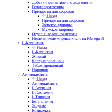
Добавки для активного долголетия
Гепатопротекторы
Препараты для здоровья
Назад
Препараты для здоровья
Женское здоровье
Мужское здоровье
Отдельные аминокислоты
Незаменимые жирные кислоты (Omega 3)
L-Карнитин
Назад
L-Карнитин
Жидкий
Капсулированный
Таблетированный
Порошок
Аминокислоты
Назад
Аминокислоты
L Аргинин
L Глютамин
L Тирозин
Бета-аланин
Жидкие
Комплексы