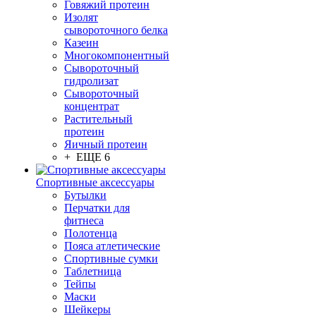
Говяжий протеин
Изолят
сывороточного белка
Казеин
Многокомпонентный
Сывороточный
гидролизат
Сывороточный
концентрат
Растительный
протеин
Яичный протеин
+ ЕЩЕ 6
Спортивные аксессуары
Бутылки
Перчатки для
фитнеса
Полотенца
Пояса атлетические
Спортивные сумки
Таблетница
Тейпы
Маски
Шейкеры