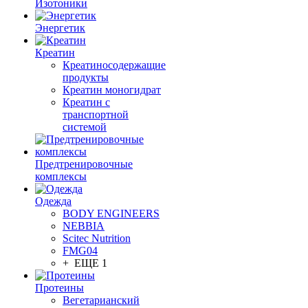
Изотоники
Энергетик
Креатин
Креатиносодержащие
продукты
Креатин моногидрат
Креатин с
транспортной
системой
Предтренировочные
комплексы
Одежда
BODY ENGINEERS
NEBBIA
Scitec Nutrition
FMG04
+ ЕЩЕ 1
Протеины
Вегетарианский