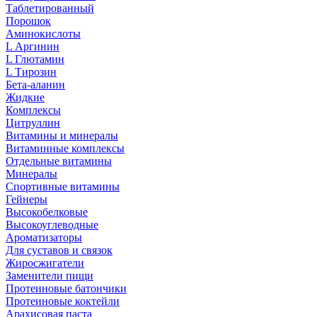
Таблетированный
Порошок
Аминокислоты
L Аргинин
L Глютамин
L Тирозин
Бета-аланин
Жидкие
Комплексы
Цитруллин
Витамины и минералы
Витаминные комплексы
Отдельные витамины
Минералы
Спортивные витамины
Гейнеры
Высокобелковые
Высокоуглеводные
Ароматизаторы
Для суставов и связок
Жиросжигатели
Заменители пищи
Протеиновые батончики
Протеиновые коктейли
Арахисовая паста