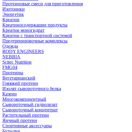
Протеиновые смеси для приготовления
Изотоники
Энергетик
Креатин
Креатиносодержащие продукты
Креатин моногидрат
Креатин с транспортной системой
Предтренировочные комплексы
Одежда
BODY ENGINEERS
NEBBIA
Scitec Nutrition
FMG04
Протеины
Вегетарианский
Говяжий протеин
Изолят сывороточного белка
Казеин
Многокомпонентный
Сывороточный гидролизат
Сывороточный концентрат
Растительный протеин
Яичный протеин
Спортивные аксессуары
Бутылки