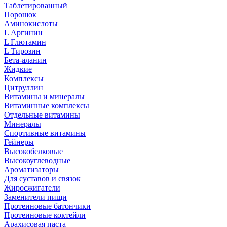
Таблетированный
Порошок
Аминокислоты
L Аргинин
L Глютамин
L Тирозин
Бета-аланин
Жидкие
Комплексы
Цитруллин
Витамины и минералы
Витаминные комплексы
Отдельные витамины
Минералы
Спортивные витамины
Гейнеры
Высокобелковые
Высокоуглеводные
Ароматизаторы
Для суставов и связок
Жиросжигатели
Заменители пищи
Протеиновые батончики
Протеиновые коктейли
Арахисовая паста