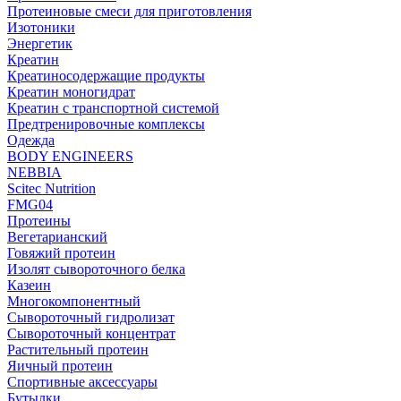
Протеиновые смеси для приготовления
Изотоники
Энергетик
Креатин
Креатиносодержащие продукты
Креатин моногидрат
Креатин с транспортной системой
Предтренировочные комплексы
Одежда
BODY ENGINEERS
NEBBIA
Scitec Nutrition
FMG04
Протеины
Вегетарианский
Говяжий протеин
Изолят сывороточного белка
Казеин
Многокомпонентный
Сывороточный гидролизат
Сывороточный концентрат
Растительный протеин
Яичный протеин
Спортивные аксессуары
Бутылки