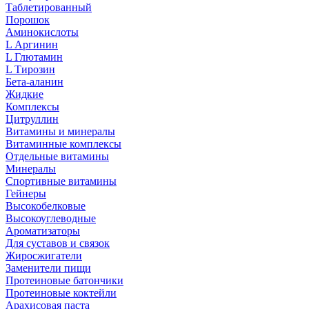
Таблетированный
Порошок
Аминокислоты
L Аргинин
L Глютамин
L Тирозин
Бета-аланин
Жидкие
Комплексы
Цитруллин
Витамины и минералы
Витаминные комплексы
Отдельные витамины
Минералы
Спортивные витамины
Гейнеры
Высокобелковые
Высокоуглеводные
Ароматизаторы
Для суставов и связок
Жиросжигатели
Заменители пищи
Протеиновые батончики
Протеиновые коктейли
Арахисовая паста