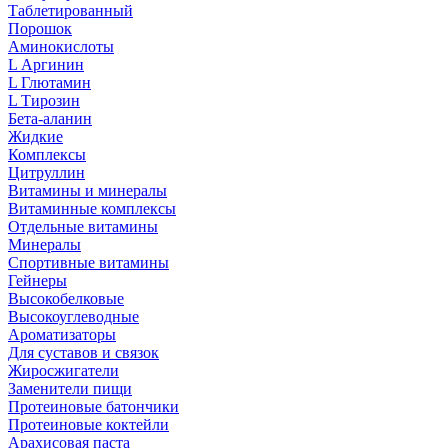
Таблетированный
Порошок
Аминокислоты
L Аргинин
L Глютамин
L Тирозин
Бета-аланин
Жидкие
Комплексы
Цитруллин
Витамины и минералы
Витаминные комплексы
Отдельные витамины
Минералы
Спортивные витамины
Гейнеры
Высокобелковые
Высокоуглеводные
Ароматизаторы
Для суставов и связок
Жиросжигатели
Заменители пищи
Протеиновые батончики
Протеиновые коктейли
Арахисовая паста