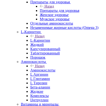
Препараты для здоровья
Назад
Препараты для здоровья
Женское здоровье
Мужское здоровье
Отдельные аминокислоты
Незаменимые жирные кислоты (Omega 3)
L-Карнитин
Назад
L-Карнитин
Жидкий
Капсулированный
Таблетированный
Порошок
Аминокислоты
Назад
Аминокислоты
L Аргинин
L Глютамин
L Тирозин
Бета-аланин
Жидкие
Комплексы
Цитруллин
Витамины и минералы