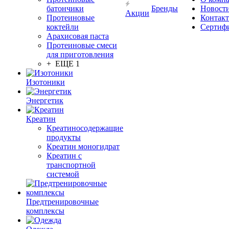
батончики
Бренды
Новост
Акции
Протеиновые
Контак
коктейли
Сертиф
Арахисовая паста
Протеиновые смеси
для приготовления
+ ЕЩЕ 1
Изотоники
Энергетик
Креатин
Креатиносодержащие
продукты
Креатин моногидрат
Креатин с
транспортной
системой
Предтренировочные
комплексы