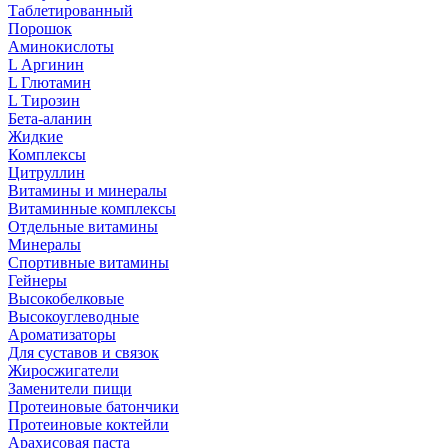
Таблетированный
Порошок
Аминокислоты
L Аргинин
L Глютамин
L Тирозин
Бета-аланин
Жидкие
Комплексы
Цитруллин
Витамины и минералы
Витаминные комплексы
Отдельные витамины
Минералы
Спортивные витамины
Гейнеры
Высокобелковые
Высокоуглеводные
Ароматизаторы
Для суставов и связок
Жиросжигатели
Заменители пищи
Протеиновые батончики
Протеиновые коктейли
Арахисовая паста