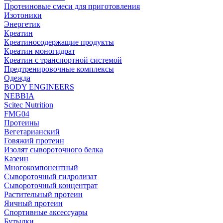
Протеиновые смеси для приготовления
Изотоники
Энергетик
Креатин
Креатиносодержащие продукты
Креатин моногидрат
Креатин с транспортной системой
Предтренировочные комплексы
Одежда
BODY ENGINEERS
NEBBIA
Scitec Nutrition
FMG04
Протеины
Вегетарианский
Говяжий протеин
Изолят сывороточного белка
Казеин
Многокомпонентный
Сывороточный гидролизат
Сывороточный концентрат
Растительный протеин
Яичный протеин
Спортивные аксессуары
Бутылки