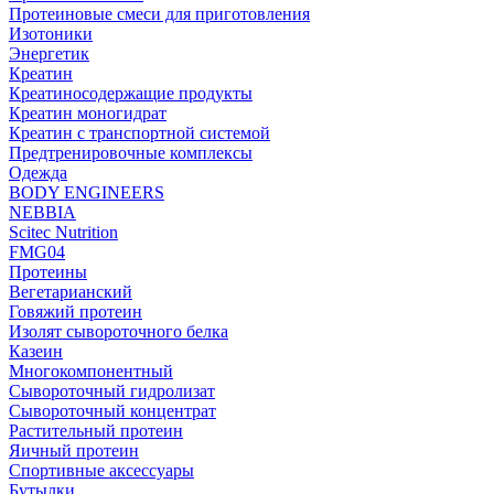
Протеиновые смеси для приготовления
Изотоники
Энергетик
Креатин
Креатиносодержащие продукты
Креатин моногидрат
Креатин с транспортной системой
Предтренировочные комплексы
Одежда
BODY ENGINEERS
NEBBIA
Scitec Nutrition
FMG04
Протеины
Вегетарианский
Говяжий протеин
Изолят сывороточного белка
Казеин
Многокомпонентный
Сывороточный гидролизат
Сывороточный концентрат
Растительный протеин
Яичный протеин
Спортивные аксессуары
Бутылки