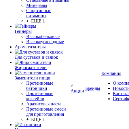
Отдельные витамины
Минералы
Спортивные
витамины
+ ЕЩЕ 1
Гейнеры
Высокобелковые
Высокоуглеводные
Ароматизаторы
Для суставов и связок
Жиросжигатели
Компания
Заменители пищи
Протеиновые
О комп
батончики
Бренды
Новост
Акции
Протеиновые
Контак
коктейли
Сертиф
Арахисовая паста
Протеиновые смеси
для приготовления
+ ЕЩЕ 1