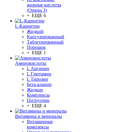
жирные кислоты
(Omega 3)
+ ЕЩЕ 6
L-Карнитин
Жидкий
Капсулированный
Таблетированный
Порошок
+ ЕЩЕ 1
Аминокислоты
L Аргинин
L Глютамин
L Тирозин
Бета-аланин
Жидкие
Комплексы
Цитруллин
+ ЕЩЕ 4
Витамины и минералы
Витаминные
комплексы