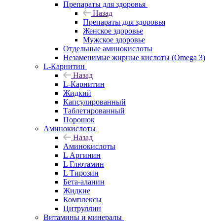
Препараты для здоровья
Назад
Препараты для здоровья
Женское здоровье
Мужское здоровье
Отдельные аминокислоты
Незаменимые жирные кислоты (Omega 3)
L-Карнитин
Назад
L-Карнитин
Жидкий
Капсулированный
Таблетированный
Порошок
Аминокислоты
Назад
Аминокислоты
L Аргинин
L Глютамин
L Тирозин
Бета-аланин
Жидкие
Комплексы
Цитруллин
Витамины и минералы