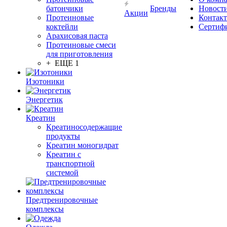
батончики
Бренды
Новост
Акции
Протеиновые
Контак
коктейли
Сертиф
Арахисовая паста
Протеиновые смеси
для приготовления
+ ЕЩЕ 1
Изотоники
Энергетик
Креатин
Креатиносодержащие
продукты
Креатин моногидрат
Креатин с
транспортной
системой
Предтренировочные
комплексы