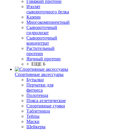
Говяжий протеин
Изолят
сывороточного белка
Казеин
Многокомпонентный
Сывороточный
гидролизат
Сывороточный
концентрат
Растительный
протеин
Яичный протеин
+ ЕЩЕ 6
Спортивные аксессуары
Бутылки
Перчатки для
фитнеса
Полотенца
Пояса атлетические
Спортивные сумки
Таблетница
Тейпы
Маски
Шейкеры