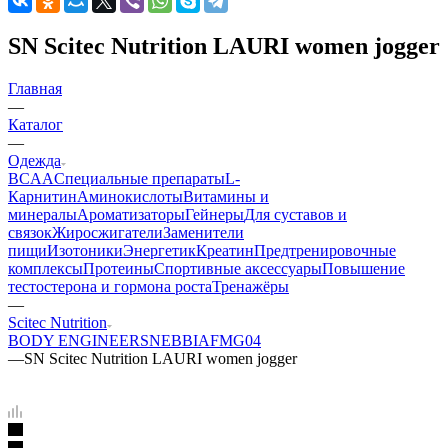
SN Scitec Nutrition LAURI women jogger
Главная
—
Каталог
—
Одежда
BCAA
Cпециальные препараты
L-
Карнитин
Аминокислоты
Витамины и
минералы
Ароматизаторы
Гейнеры
Для суставов и
связок
Жиросжигатели
Заменители
пищи
Изотоники
Энергетик
Креатин
Предтренировочные
комплексы
Протеины
Спортивные аксессуары
Повышение
тестостерона и гормона роста
Тренажёры
—
Scitec Nutrition
BODY ENGINEERS
NEBBIA
FMG04
—
SN Scitec Nutrition LAURI women jogger