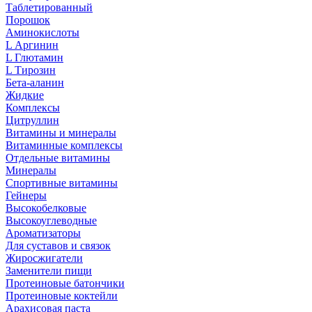
Таблетированный
Порошок
Аминокислоты
L Аргинин
L Глютамин
L Тирозин
Бета-аланин
Жидкие
Комплексы
Цитруллин
Витамины и минералы
Витаминные комплексы
Отдельные витамины
Минералы
Спортивные витамины
Гейнеры
Высокобелковые
Высокоуглеводные
Ароматизаторы
Для суставов и связок
Жиросжигатели
Заменители пищи
Протеиновые батончики
Протеиновые коктейли
Арахисовая паста