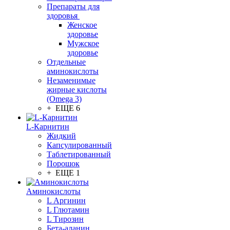
Препараты для
здоровья
Женское
здоровье
Мужское
здоровье
Отдельные
аминокислоты
Незаменимые
жирные кислоты
(Omega 3)
+ ЕЩЕ 6
L-Карнитин
Жидкий
Капсулированный
Таблетированный
Порошок
+ ЕЩЕ 1
Аминокислоты
L Аргинин
L Глютамин
L Тирозин
Бета-аланин