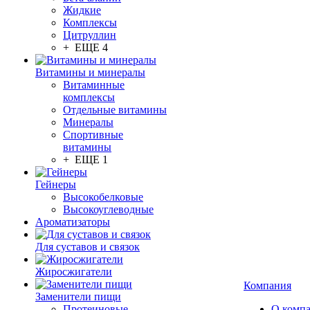
Жидкие
Комплексы
Цитруллин
+ ЕЩЕ 4
Витамины и минералы
Витаминные
комплексы
Отдельные витамины
Минералы
Спортивные
витамины
+ ЕЩЕ 1
Гейнеры
Высокобелковые
Высокоуглеводные
Ароматизаторы
Для суставов и связок
Жиросжигатели
Компания
Заменители пищи
Протеиновые
О комп