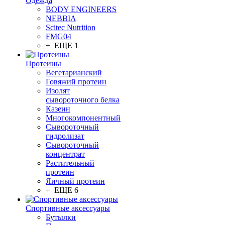
Одежда
BODY ENGINEERS
NEBBIA
Scitec Nutrition
FMG04
+ ЕЩЕ 1
Протеины
Вегетарианский
Говяжий протеин
Изолят
сывороточного белка
Казеин
Многокомпонентный
Сывороточный
гидролизат
Сывороточный
концентрат
Растительный
протеин
Яичный протеин
+ ЕЩЕ 6
Спортивные аксессуары
Бутылки