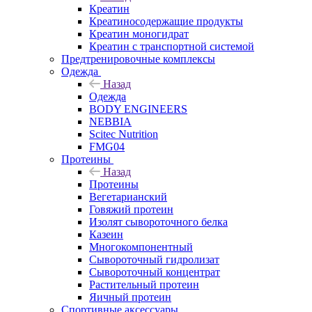
Креатин
Креатиносодержащие продукты
Креатин моногидрат
Креатин с транспортной системой
Предтренировочные комплексы
Одежда
Назад
Одежда
BODY ENGINEERS
NEBBIA
Scitec Nutrition
FMG04
Протеины
Назад
Протеины
Вегетарианский
Говяжий протеин
Изолят сывороточного белка
Казеин
Многокомпонентный
Сывороточный гидролизат
Сывороточный концентрат
Растительный протеин
Яичный протеин
Спортивные аксессуары