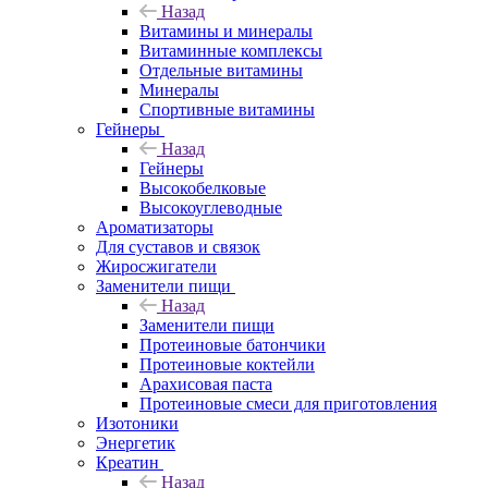
Назад
Витамины и минералы
Витаминные комплексы
Отдельные витамины
Минералы
Спортивные витамины
Гейнеры
Назад
Гейнеры
Высокобелковые
Высокоуглеводные
Ароматизаторы
Для суставов и связок
Жиросжигатели
Заменители пищи
Назад
Заменители пищи
Протеиновые батончики
Протеиновые коктейли
Арахисовая паста
Протеиновые смеси для приготовления
Изотоники
Энергетик
Креатин
Назад