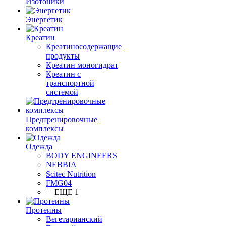
Изотоники
Энергетик
Креатин
Креатиносодержащие
продукты
Креатин моногидрат
Креатин с
транспортной
системой
Предтренировочные
комплексы
Одежда
BODY ENGINEERS
NEBBIA
Scitec Nutrition
FMG04
+ ЕЩЕ 1
Протеины
Вегетарианский