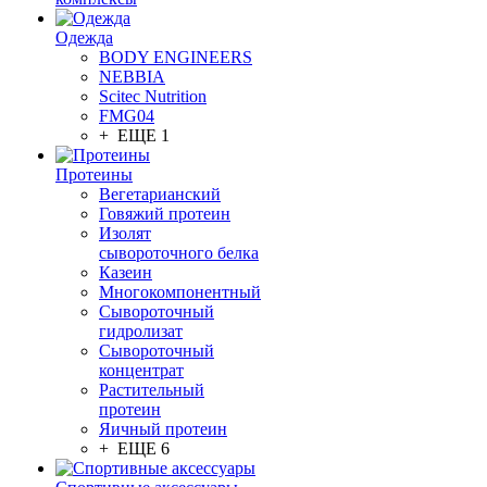
Одежда
BODY ENGINEERS
NEBBIA
Scitec Nutrition
FMG04
+ ЕЩЕ 1
Протеины
Вегетарианский
Говяжий протеин
Изолят
сывороточного белка
Казеин
Многокомпонентный
Сывороточный
гидролизат
Сывороточный
концентрат
Растительный
протеин
Яичный протеин
+ ЕЩЕ 6