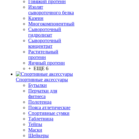
Говяжий протеин
Изолят
сывороточного белка
Казеин
Многокомпонентный
Сывороточный
гидролизат
Сывороточный
концентрат
Растительный
протеин
Яичный протеин
+ ЕЩЕ 6
Спортивные аксессуары
Бутылки
Перчатки для
фитнеса
Полотенца
Пояса атлетические
Спортивные сумки
Таблетница
Тейпы
Маски
Шейкеры