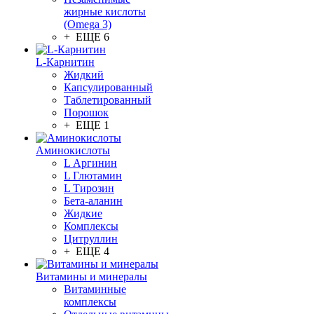
жирные кислоты
(Omega 3)
+ ЕЩЕ 6
L-Карнитин
Жидкий
Капсулированный
Таблетированный
Порошок
+ ЕЩЕ 1
Аминокислоты
L Аргинин
L Глютамин
L Тирозин
Бета-аланин
Жидкие
Комплексы
Цитруллин
+ ЕЩЕ 4
Витамины и минералы
Витаминные
комплексы