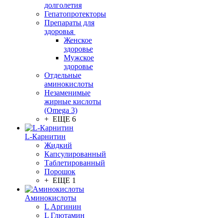
долголетия
Гепатопротекторы
Препараты для
здоровья
Женское
здоровье
Мужское
здоровье
Отдельные
аминокислоты
Незаменимые
жирные кислоты
(Omega 3)
+ ЕЩЕ 6
L-Карнитин
Жидкий
Капсулированный
Таблетированный
Порошок
+ ЕЩЕ 1
Аминокислоты
L Аргинин
L Глютамин