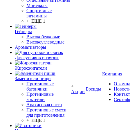
Отдельные витамины
Минералы
Спортивные
витамины
+ ЕЩЕ 1
Гейнеры
Высокобелковые
Высокоуглеводные
Ароматизаторы
Для суставов и связок
Жиросжигатели
Компания
Заменители пищи
Протеиновые
О комп
батончики
Бренды
Новост
Акции
Протеиновые
Контак
коктейли
Сертиф
Арахисовая паста
Протеиновые смеси
для приготовления
+ ЕЩЕ 1