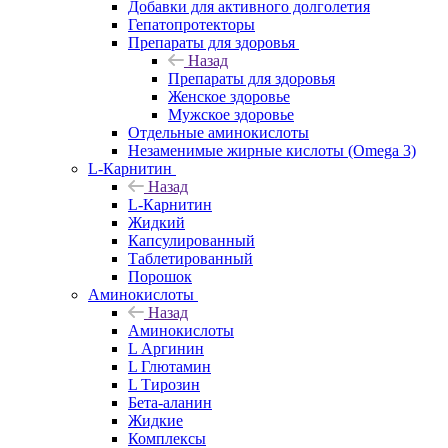
Добавки для активного долголетия
Гепатопротекторы
Препараты для здоровья
Назад
Препараты для здоровья
Женское здоровье
Мужское здоровье
Отдельные аминокислоты
Незаменимые жирные кислоты (Omega 3)
L-Карнитин
Назад
L-Карнитин
Жидкий
Капсулированный
Таблетированный
Порошок
Аминокислоты
Назад
Аминокислоты
L Аргинин
L Глютамин
L Тирозин
Бета-аланин
Жидкие
Комплексы