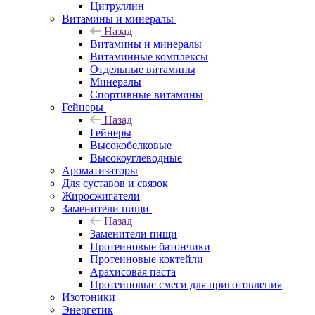
Цитруллин
Витамины и минералы
Назад
Витамины и минералы
Витаминные комплексы
Отдельные витамины
Минералы
Спортивные витамины
Гейнеры
Назад
Гейнеры
Высокобелковые
Высокоуглеводные
Ароматизаторы
Для суставов и связок
Жиросжигатели
Заменители пищи
Назад
Заменители пищи
Протеиновые батончики
Протеиновые коктейли
Арахисовая паста
Протеиновые смеси для приготовления
Изотоники
Энергетик