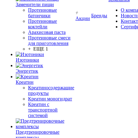
Заменители пищи
Протеиновые
О комп
батончики
Бренды
Новост
Акции
Протеиновые
Контак
коктейли
Сертиф
Арахисовая паста
Протеиновые смеси
для приготовления
+ ЕЩЕ 1
Изотоники
Энергетик
Креатин
Креатиносодержащие
продукты
Креатин моногидрат
Креатин с
транспортной
системой
Предтренировочные
комплексы