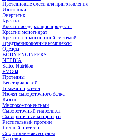
Протеиновые смеси для приготовления
Изотоники
Энергетик
Креатин
Креатиносодержащие продукты
Креатин моногидрат
Креатин с транспортной системой
Предтренировочные комплексы
Одежда
BODY ENGINEERS
NEBBIA
Scitec Nutrition
FMG04
Протеины
Вегетарианский
Говяжий протеин
Изолят сывороточного белка
Казеин
Многокомпонентный
Сывороточный гидролизат
Сывороточный концентрат
Растительный протеин
Яичный протеин
Спортивные аксессуары
Бутылки