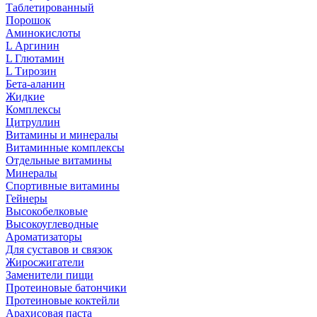
Таблетированный
Порошок
Аминокислоты
L Аргинин
L Глютамин
L Тирозин
Бета-аланин
Жидкие
Комплексы
Цитруллин
Витамины и минералы
Витаминные комплексы
Отдельные витамины
Минералы
Спортивные витамины
Гейнеры
Высокобелковые
Высокоуглеводные
Ароматизаторы
Для суставов и связок
Жиросжигатели
Заменители пищи
Протеиновые батончики
Протеиновые коктейли
Арахисовая паста