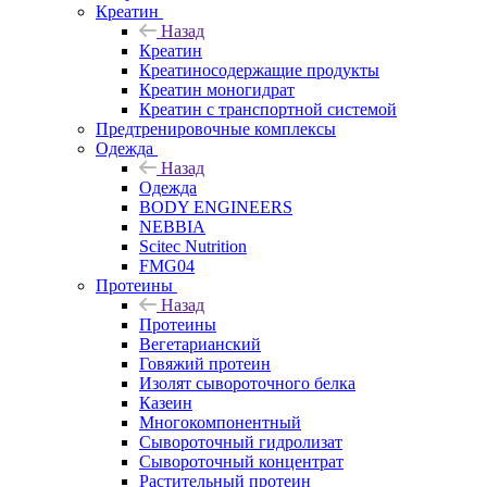
Креатин
Назад
Креатин
Креатиносодержащие продукты
Креатин моногидрат
Креатин с транспортной системой
Предтренировочные комплексы
Одежда
Назад
Одежда
BODY ENGINEERS
NEBBIA
Scitec Nutrition
FMG04
Протеины
Назад
Протеины
Вегетарианский
Говяжий протеин
Изолят сывороточного белка
Казеин
Многокомпонентный
Сывороточный гидролизат
Сывороточный концентрат
Растительный протеин