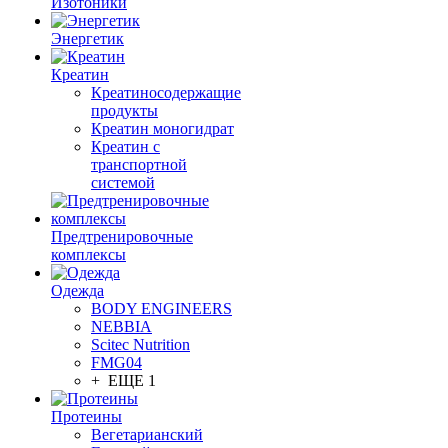
Изотоники
Энергетик
Креатин
Креатиносодержащие
продукты
Креатин моногидрат
Креатин с
транспортной
системой
Предтренировочные
комплексы
Одежда
BODY ENGINEERS
NEBBIA
Scitec Nutrition
FMG04
+ ЕЩЕ 1
Протеины
Вегетарианский