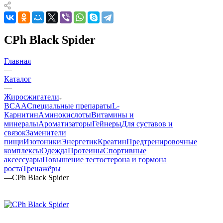
CPh Black Spider
Главная
—
Каталог
—
Жиросжигатели
BCAA
Cпециальные препараты
L-
Карнитин
Аминокислоты
Витамины и
минералы
Ароматизаторы
Гейнеры
Для суставов и
связок
Заменители
пищи
Изотоники
Энергетик
Креатин
Предтренировочные
комплексы
Одежда
Протеины
Спортивные
аксессуары
Повышение тестостерона и гормона
роста
Тренажёры
—
CPh Black Spider