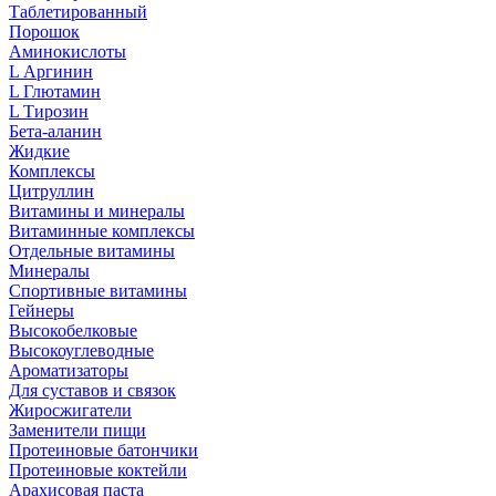
Таблетированный
Порошок
Аминокислоты
L Аргинин
L Глютамин
L Тирозин
Бета-аланин
Жидкие
Комплексы
Цитруллин
Витамины и минералы
Витаминные комплексы
Отдельные витамины
Минералы
Спортивные витамины
Гейнеры
Высокобелковые
Высокоуглеводные
Ароматизаторы
Для суставов и связок
Жиросжигатели
Заменители пищи
Протеиновые батончики
Протеиновые коктейли
Арахисовая паста