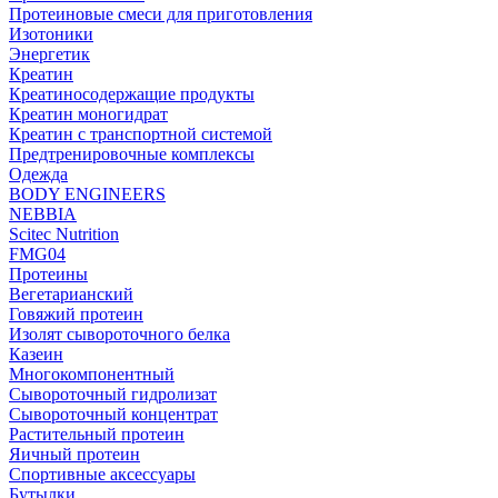
Протеиновые смеси для приготовления
Изотоники
Энергетик
Креатин
Креатиносодержащие продукты
Креатин моногидрат
Креатин с транспортной системой
Предтренировочные комплексы
Одежда
BODY ENGINEERS
NEBBIA
Scitec Nutrition
FMG04
Протеины
Вегетарианский
Говяжий протеин
Изолят сывороточного белка
Казеин
Многокомпонентный
Сывороточный гидролизат
Сывороточный концентрат
Растительный протеин
Яичный протеин
Спортивные аксессуары
Бутылки