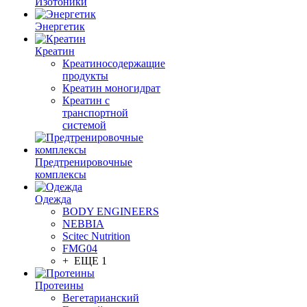
Изотоники
Энергетик
Креатин
Креатиносодержащие
продукты
Креатин моногидрат
Креатин с
транспортной
системой
Предтренировочные
комплексы
Одежда
BODY ENGINEERS
NEBBIA
Scitec Nutrition
FMG04
+ ЕЩЕ 1
Протеины
Вегетарианский