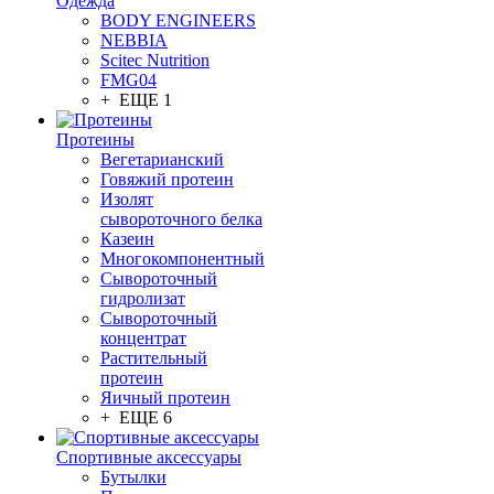
Одежда
BODY ENGINEERS
NEBBIA
Scitec Nutrition
FMG04
+ ЕЩЕ 1
Протеины
Вегетарианский
Говяжий протеин
Изолят
сывороточного белка
Казеин
Многокомпонентный
Сывороточный
гидролизат
Сывороточный
концентрат
Растительный
протеин
Яичный протеин
+ ЕЩЕ 6
Спортивные аксессуары
Бутылки