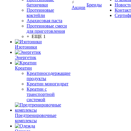
батончики
Бренды
Новост
Акции
Протеиновые
Контак
коктейли
Сертиф
Арахисовая паста
Протеиновые смеси
для приготовления
+ ЕЩЕ 1
Изотоники
Энергетик
Креатин
Креатиносодержащие
продукты
Креатин моногидрат
Креатин с
транспортной
системой
Предтренировочные
комплексы