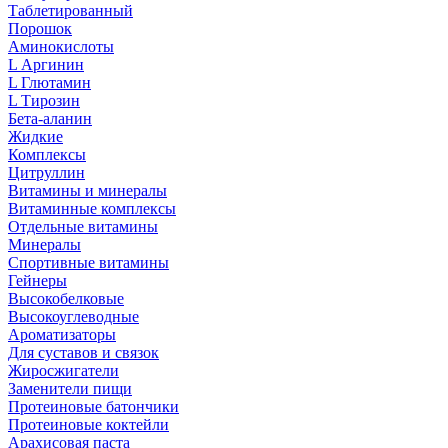
Таблетированный
Порошок
Аминокислоты
L Аргинин
L Глютамин
L Тирозин
Бета-аланин
Жидкие
Комплексы
Цитруллин
Витамины и минералы
Витаминные комплексы
Отдельные витамины
Минералы
Спортивные витамины
Гейнеры
Высокобелковые
Высокоуглеводные
Ароматизаторы
Для суставов и связок
Жиросжигатели
Заменители пищи
Протеиновые батончики
Протеиновые коктейли
Арахисовая паста