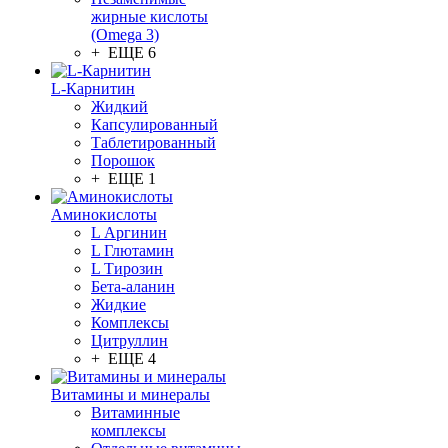
жирные кислоты
(Omega 3)
+ ЕЩЕ 6
L-Карнитин
Жидкий
Капсулированный
Таблетированный
Порошок
+ ЕЩЕ 1
Аминокислоты
L Аргинин
L Глютамин
L Тирозин
Бета-аланин
Жидкие
Комплексы
Цитруллин
+ ЕЩЕ 4
Витамины и минералы
Витаминные
комплексы