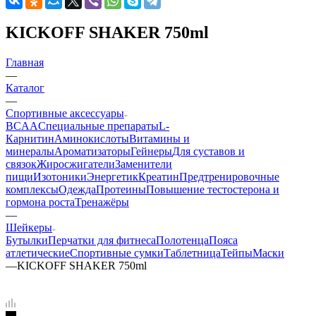
KICKOFF SHAKER 750ml
Главная
—
Каталог
—
Спортивные аксессуары
BCAA
Cпециальные препараты
L-
Карнитин
Аминокислоты
Витамины и
минералы
Ароматизаторы
Гейнеры
Для суставов и
связок
Жиросжигатели
Заменители
пищи
Изотоники
Энергетик
Креатин
Предтренировочные
комплексы
Одежда
Протеины
Повышение тестостерона и
гормона роста
Тренажёры
—
Шейкеры
Бутылки
Перчатки для фитнеса
Полотенца
Пояса
атлетические
Спортивные сумки
Таблетница
Тейпы
Маски
—
KICKOFF SHAKER 750ml