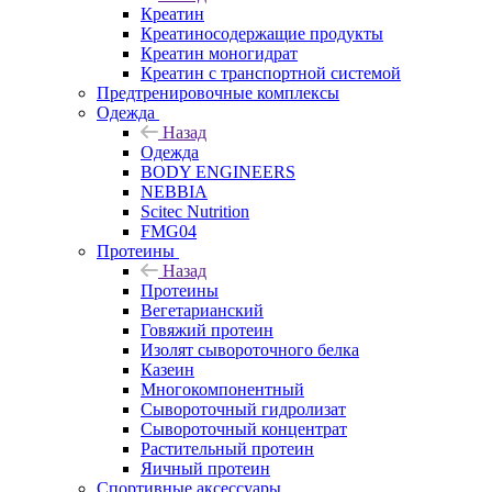
Креатин
Креатиносодержащие продукты
Креатин моногидрат
Креатин с транспортной системой
Предтренировочные комплексы
Одежда
Назад
Одежда
BODY ENGINEERS
NEBBIA
Scitec Nutrition
FMG04
Протеины
Назад
Протеины
Вегетарианский
Говяжий протеин
Изолят сывороточного белка
Казеин
Многокомпонентный
Сывороточный гидролизат
Сывороточный концентрат
Растительный протеин
Яичный протеин
Спортивные аксессуары