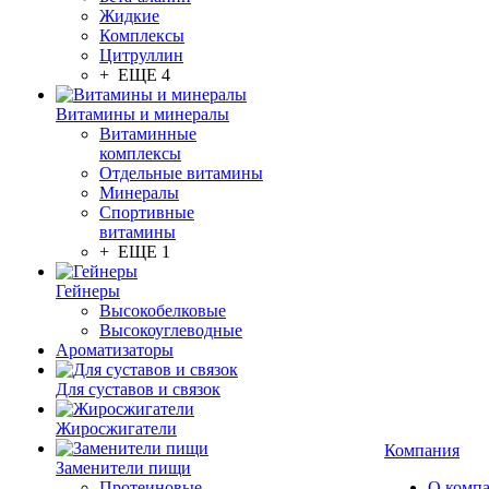
Жидкие
Комплексы
Цитруллин
+ ЕЩЕ 4
Витамины и минералы
Витаминные
комплексы
Отдельные витамины
Минералы
Спортивные
витамины
+ ЕЩЕ 1
Гейнеры
Высокобелковые
Высокоуглеводные
Ароматизаторы
Для суставов и связок
Жиросжигатели
Компания
Заменители пищи
Протеиновые
О комп