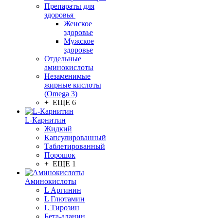
Препараты для
здоровья
Женское
здоровье
Мужское
здоровье
Отдельные
аминокислоты
Незаменимые
жирные кислоты
(Omega 3)
+ ЕЩЕ 6
L-Карнитин
Жидкий
Капсулированный
Таблетированный
Порошок
+ ЕЩЕ 1
Аминокислоты
L Аргинин
L Глютамин
L Тирозин
Бета-аланин