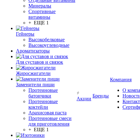
Отдельные витамины
Минералы
Спортивные
витамины
+ ЕЩЕ 1
Гейнеры
Высокобелковые
Высокоуглеводные
Ароматизаторы
Для суставов и связок
Жиросжигатели
Компания
Заменители пищи
Протеиновые
О комп
батончики
Бренды
Новост
Акции
Протеиновые
Контак
коктейли
Сертиф
Арахисовая паста
Протеиновые смеси
для приготовления
+ ЕЩЕ 1