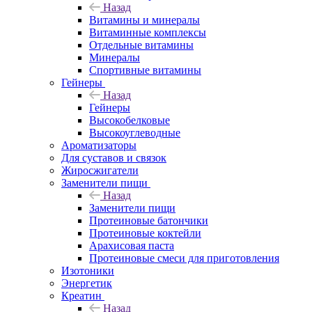
Назад
Витамины и минералы
Витаминные комплексы
Отдельные витамины
Минералы
Спортивные витамины
Гейнеры
Назад
Гейнеры
Высокобелковые
Высокоуглеводные
Ароматизаторы
Для суставов и связок
Жиросжигатели
Заменители пищи
Назад
Заменители пищи
Протеиновые батончики
Протеиновые коктейли
Арахисовая паста
Протеиновые смеси для приготовления
Изотоники
Энергетик
Креатин
Назад