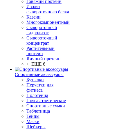
Говяжий протеин
Изолят
сывороточного белка
Казеин
Многокомпонентный
Сывороточный
гидролизат
Сывороточный
концентрат
Растительный
протеин
Яичный протеин
+ ЕЩЕ 6
Спортивные аксессуары
Бутылки
Перчатки для
фитнеса
Полотенца
Пояса атлетические
Спортивные сумки
Таблетница
Тейпы
Маски
Шейкеры