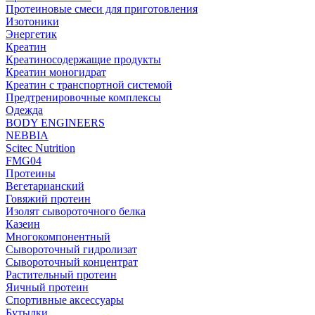
Протеиновые смеси для приготовления
Изотоники
Энергетик
Креатин
Креатиносодержащие продукты
Креатин моногидрат
Креатин с транспортной системой
Предтренировочные комплексы
Одежда
BODY ENGINEERS
NEBBIA
Scitec Nutrition
FMG04
Протеины
Вегетарианский
Говяжий протеин
Изолят сывороточного белка
Казеин
Многокомпонентный
Сывороточный гидролизат
Сывороточный концентрат
Растительный протеин
Яичный протеин
Спортивные аксессуары
Бутылки