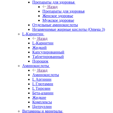
Препараты для здоровья
Назад
Препараты для здоровья
Женское здоровье
Мужское здоровье
Отдельные аминокислоты
Незаменимые жирные кислоты (Omega 3)
L-Карнитин
Назад
L-Карнитин
Жидкий
Капсулированный
Таблетированный
Порошок
Аминокислоты
Назад
Аминокислоты
L Аргинин
L Глютамин
L Тирозин
Бета-аланин
Жидкие
Комплексы
Цитруллин
Витамины и минералы